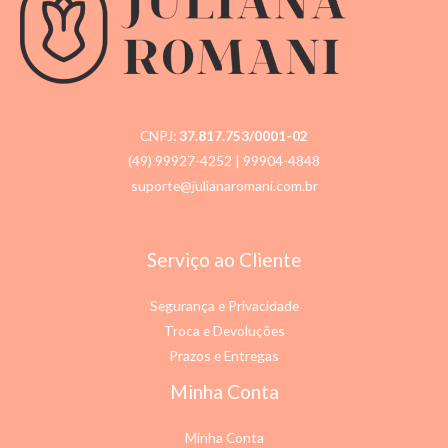
CNPJ:
37.817.753/0001-02
(49) 99927-4252
| 99904-4848
suporte@julianaromani.com.br
Serviço ao Cliente
Segurança e Privacidade
Troca e Devoluções
Prazos e Entregas
Minha Conta
Minha Conta