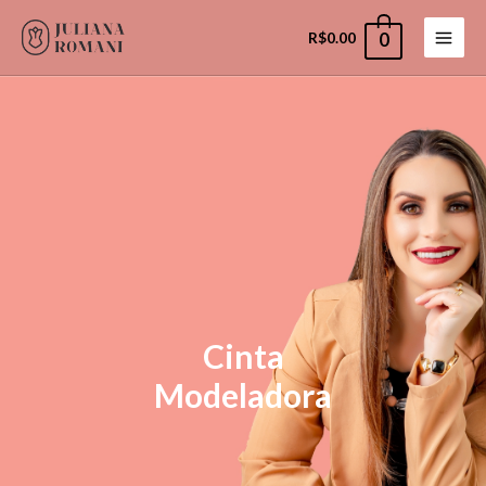
R$
0.00
0
Cinta
Modeladora