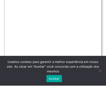
Usamos cookies para garantir a melhor experiência em nosso
WhatsApp
WhatsApp
site. Ao clicar em "Aceitar" você concorda com a utilização dos
mesmos
Entre em Contato!
WhatsApp
Aceitar