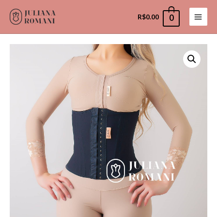
R$
0.00
0
Main
Men