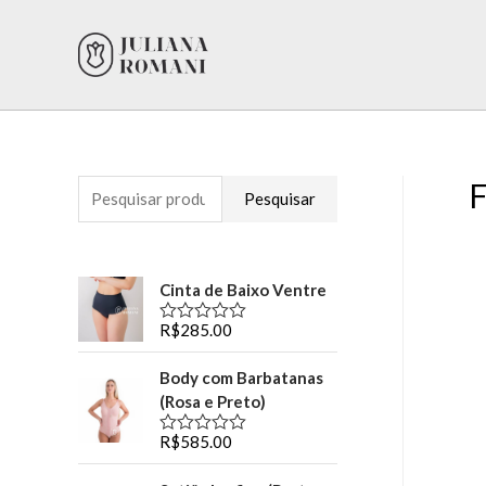
F
P
Pesquisar
e
s
q
Cinta de Baixo Ventre
u
R$
285.00
A
v
i
a
Body com Barbatanas
l
s
i
(Rosa e Preto)
a
a
ç
R$
585.00
A
ã
r
v
o
a
0
p