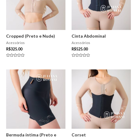
Cropped (Preto e Nude)
Cinta Abdominal
Acessórios
Acessórios
R$
325.00
R$
525.00
Avaliação
Avaliação
0
0
de
de
5
5
Bermuda íntima (Preto e
Corset