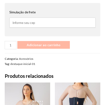
Simulação de frete
Body
Adicionar ao carrinho
com
Barbatanas
Categoria:
Acessórios
(Rosa
Tag:
destaque-inicial-01
e
Preto)
Produtos relacionados
quantidade