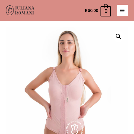
R$
0.00
0
Main
Men