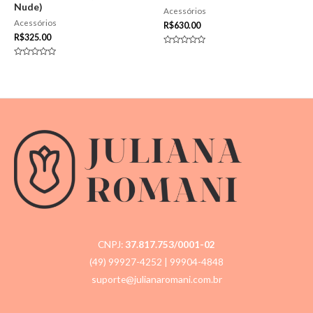
Nude)
Acessórios
Acessórios
R$
630.00
R$
325.00
Avaliação
0
Avaliação
de
0
5
de
5
CNPJ:
37.817.753/0001-02
(49) 99927-4252
| 99904-4848
suporte@julianaromani.com.br